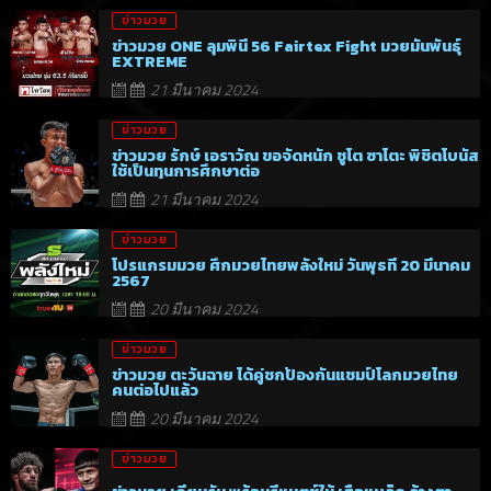
ข่าวมวย
ข่าวมวย ONE ลุมพินี 56 Fairtex Fight มวยมันพันธุ์
EXTREME
21 มีนาคม 2024
ข่าวมวย
ข่าวมวย รักษ์ เอราวัณ ขอจัดหนัก ชูโต ซาโตะ พิชิตโบนัส
ใช้เป็นทุนการศึกษาต่อ
21 มีนาคม 2024
ข่าวมวย
โปรแกรมมวย ศึกมวยไทยพลังใหม่ วันพุธที่ 20 มีนาคม
2567
20 มีนาคม 2024
ข่าวมวย
ข่าวมวย ตะวันฉาย ได้คู่ชกป้องกันแชมป์โลกมวยไทย
คนต่อไปแล้ว
20 มีนาคม 2024
ข่าวมวย