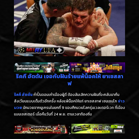
ริคกี ฮัตตัน เจอกับฝันร้ายแพ้น็อคให้ ยาเชสลา
ฟ
ริคกี ฮัตตัน
กำปั้นจอมเก๋าเมืองผู้ดี ต้องล้มเลิกความฝันที่จะกลับมาคืน
สังเวียนแบบเต็มตัวอีกครั้ง หลังแพ้น็อคให้แก่ ยาเชสลาฟ เซนเชนโก
ข่าว
มวย
นักมวยจากยูเครนในยกที่ 9 ของศึกมวยโลกรุ่นเวลเตอร์เวท ที่เมือง
แมนเชสเตอร์ เมื่อคืนวันที่ 24 พ.ย. ตามเวลาท้องถิ่น
-
>