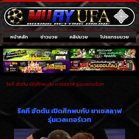
หน้าหลัก
ข่าวมวย
คลิปมวย
โปรแกรมมวย
ริคกี ฮัตตัน เปิดศึกพบกับ ยาเชสลาฟ รุ่นเวลเตอร์เวท
ริคกี ฮัตตัน เปิดศึกพบกับ ยาเชสลาฟ
รุ่นเวลเตอร์เวท