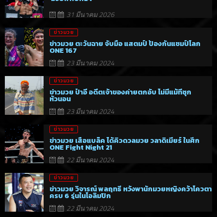
31 มีนาคม 2026
ข่าวมวย
ข่าวมวย ตะวันฉาย จับมือ แสตมป์ ป้องกันแชมป์โลก
ONE 167
23 มีนาคม 2024
ข่าวมวย
ข่าวมวย ป๋าอี อดีตเจ้าของค่ายตกอับ ไม่มีแม้ที่ซุก
หัวนอน
23 มีนาคม 2024
ข่าวมวย
ข่าวมวย เสือแบล็ค ได้คิวดวลมวย วลาดิเมียร์ ในศึก
ONE Fight Night 21
22 มีนาคม 2024
ข่าวมวย
ข่าวมวย วิจารณ์ พลฤทธิ์ หวังพานักมวยหญิงคว้าโควตา
ครบ 6 รุ่นในโอลิมปิก
22 มีนาคม 2024