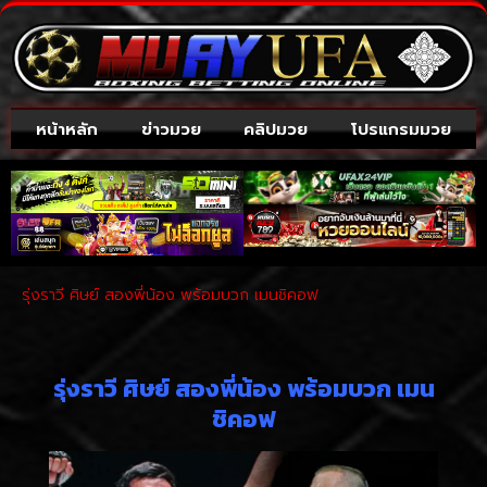
หน้าหลัก
ข่าวมวย
คลิปมวย
โปรแกรมมวย
รุ่งราวี ศิษย์ สองพี่น้อง พร้อมบวก เมนชิคอฟ
รุ่งราวี ศิษย์ สองพี่น้อง พร้อมบวก เมน
ชิคอฟ