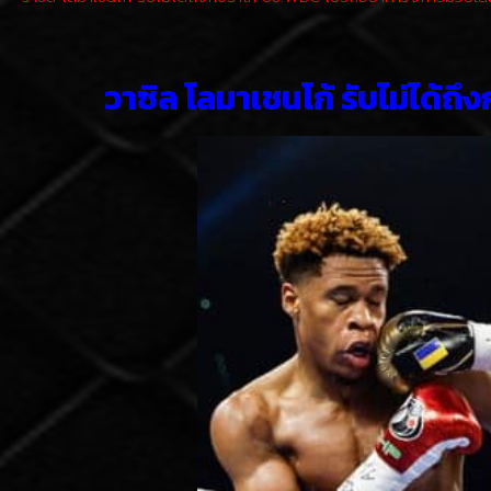
วาซิล โลมาเชนโก้ รับไม่ได้ถ