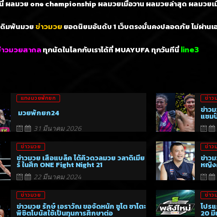
ี้ ผลมวย one championship ผลมวยเมื่อวาน ผลมวยล่าสุด ผลมวยเมื
เดิมพันมวย
ยอดนิยมอันดับ 1
เว็บตรงมั่นคงปลอดภัย ไม่
ผ่านเ
ข่าวมวย
ทุกนัดในโลกกับเราได้ที่ MUAYUFA ทุกวันทีนี่
ข่าวมวยสากล
line3
แทงมวยพักยก
ข่าว
ข่าวม
มวยพักยก24
แชมป
31 มีนาคม 2026
ข่าวมวย
ข่าว
ข่าวมวย เสือแบล็ค ได้คิวดวลมวย วลาดิเมีย
ข่าวม
ร์ ในศึก ONE Fight Night 21
หญิงค
22 มีนาคม 2024
ข่าวมวย
ข่าว
ข่าวมวย รักษ์ เอราวัณ ขอจัดหนัก ชูโต ซาโตะ
โปรแ
พิชิตโบนัสใช้เป็นทุนการศึกษาต่อ
20 ม