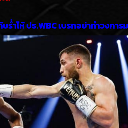
ึงกับร่ำไห้ ปธ.WBC เบรกอย่าทำวงการม