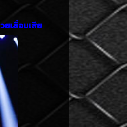
วยเสื่อมเสีย