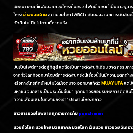
ชัยชนะ ขณะที่แฟนมวยส่วนใหญ่ก็มองว่าไฟต์นี้ ยอดกำปั้นชาวยูเค
ใหญ่
สภามวยโลก (WBC) กลับมองว่าผลการตัดสินเป็น
ข่าวมวยไทย
ตัดสินไม่เป็นไปตามที่คาดหวัง
มันเป็นไฟต์การต่อสู้ที่สูสี แต่ถือเป็นการตัดสินที่เฉียบขาด กรร
จากทั่วโลกที่ออกมาโจมตีการตัดสินครั้งนี้เรื่องนี้มันมีความแตกต่างอ
หรือทางโทรทัศน์ ผมไม่ได้มีเจตนาจะออกมาแก้ตัว
แต่มั
MUAYUFA
มหาชน จนกลายเป็นประเด็นขึ้นมา ทุกคนควรยอมรับผลการตัดสินไม่ว
ความเสื่อมเสียในกีฬาของเรา” ประธานใหญ่กล่าว
ข่าวสารมวยไม่พลาดทุกรายการกับ
punch man
มวยทั่วโลก มวยไทย มวยสากล มวยโลก เว็บมวย ข่าวมวย วิเคราะห