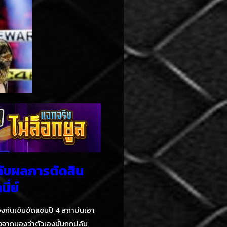
กับผลการตัดสิน
ี่ย์
้องกันเข็มขัดแชมป์ 4 สถาบันเอา
องจากมองว่าตัวเองนั้นถูกปล้น