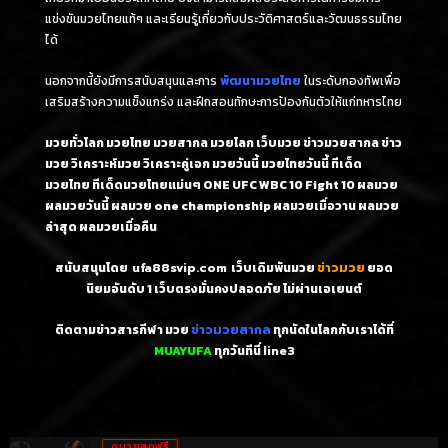
แข่งขันมวยไทยแท้ๆ และเรียนรู้เกี่ยวกับประวัติศาสตร์และวัฒนธรรมไทย
ได้
นอกจากนี้ยังมีการสนับสนุนและการ
พัฒนามวยไทย
ในระดับกองทัพเพื่อ
เสริมสร้างความแข็งแกร่ง และฝึกสอนทักษะการป้องกันตัวให้แก่ทหารไทย
มวยทั่วโลก มวยไทย มวยสากล มวยโลก เว็บมวย ข่าวมวยสากล ข่าว
มวย วิเคราะห์มวย วิเคราะคู่เอก มวยวันนี้ มวยไทยวันนี้ ทีเด็ด
มวยไทย ทีเด็ดมวยไทยแม่นๆ ONE UFC WBC 10 Fight 10 ผลมวย
ผลมวยวันนี้ ผลมวย one championship ผลมวยเมื่อวาน ผลมวย
ล่าสุด ผลมวยเมื่อคืน
สนับสนุนโดย
ufa88svip.com
เว็บเดิมพันมวย
ข่าวมวย
ยอด
นิยมอันดับ 1
เว็บตรงมั่นคงปลอดภัย ไม่
ผ่านเอเยนต์
ติดตามข่าวสารกีฬา มวย
ข่าวมวยสากล
ทุกนัดในโลกกับเราได้ที่
MUAYUFA
ทุกวันทีนี่
line3
ดูมวยสดฟรี