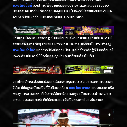
มวยไทยวันนี้
มวยไทยมีพื้นฐานเชื่อมั่นในประเพณีและวัฒนธรรมของ
ประเทศไทย มาตั้งแต่อดีตถึงปัจจุบัน และเป็นกีฬาที่มีการแข่งขันระดับมือ
อาชีพ ที่น่าสนใจทั้งในประเทศไทยและระดับนานาชาติ
มวยไทยมีลักษณะการต่อสู้ ที่ไม่เหมือนกับกีฬามวยในประเทศอื่น ๆ โดยมี
การใช้ศิลปะการต่อสู้ร่วมกันระหว่างมวย และการป้องกันเป็นส่วนสำคัญ
มวยไทยทั่วโลก
นอกจากนี้ยังมีกฎระเบียบ และวิธีการต่อสู้ที่มีเอกลักษณ์
เฉพาะตัว เช่น การใช้ข้อต่อกระดูกนิ้วและขาด้านหลัง เป็นต้น
-
>
มวยไทยมีการแข่งขันแบ่งออกเป็นหลายรูปแบบ เช่น มวยปกติ (แบบออริ
จินัล) ที่มีกฎระเบียบเป็นที่นับถือมากที่สุด
มวยไทยสากล
(แบบหมอก หรือ
Muay Thai Boran) ที่เน้นการใช้เทคนิคและกฎระเบียบแบบเก่า และมวย
สากล (แบบมอเตอร์) ที่ให้นักมวยแข่งขันเป็นทางการในระดับสากล