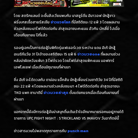
-
>
โดย สตริคแลนด์ จะขึ้นสังเวียนพบกับ นาสซูร์ดีน อิมาวอฟ นักสู้ชาว
ฝรั่งเศสเชื้อสายรัสเซีย
ข่าวมวยโลก
ที่มีสถิติชนะ 12 แพ้ 3 โดยผลงาน
ช่วงหลังชนะมาไฟต์ติดต่อกัน ล่าสุดเอาชนะคะแนน ฮัวคิน บัคลี่ย์ ไปเมื่อ
เดือนกันยายน ปีที่แล้ว
รองคู่เอกเป็นการต่อสู้ในพิกัดรุ่นเฟเธอร์เวต ระหว่าง แดน อิเก้ นักสู้
อเมริกันวัย 31 ปีเจ้าของสถิติชนะ 15 แพ้ 6
ข่าวมวยone
ที่ผลงานช่วง
หลังน่าผิดหวังแพ้มา 3 ไฟต์รวด โดยไฟต์ล่าสุดแพ้คะแนน มอฟซาร์
เอฟโลเยฟ เมื่อเดือนมิถุนายนที่ผ่านมา
ซึ่ง อิเก้ จะได้ดวลกับ ดาม่อน แจ็คสัน นักสู้เพื่อนร่วมชาติวัย 34 ปีที่มีสถิติ
ชนะ 22 แพ้ 4 โดยผลงานช่วงหลังชนะมา 4 ไฟต์ติดต่อกัน ล่าสุดเอาชนะ
TKO แพท ซาบาตินี่
ข่าวมวยล่าสุด
ตั้งแต่ยกแรกเมื่อเดือนกันยายนที่
ผ่านมา
นอกจากนี้ยังมีการต่อสู้อันน่าสนุกตื่นเต้นเร้าใจอีกมากมายรอคนอยู่ภายใต้
รายการ UFC FIGHT NIGHT : STRICKLAND VS IMAVOV วันอาทิตย์นี้
ข่าวสารมวยไม่พลาดทุกรายการกับ
punch man