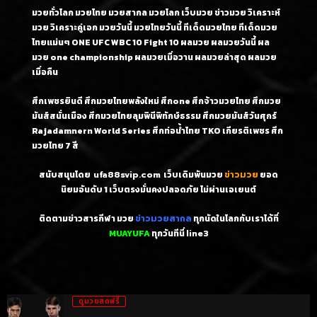
มวยทั่วโลก มวยไทย มวยสากล มวยโลก เว็บมวย ข่าวมวย วิเคราะห์
มวย วิเคราะคู่เอก มวยวันนี้ มวยไทยวันนี้ ทีเด็ดมวยไทย ทีเด็ดมวย
ไทยแม่นๆ ONE UFC WBC 10 Fight 10 ผลมวย ผลมวยวันนี้ ผล
มวย one championship ผลมวยเมื่อวาน ผลมวยล่าสุด ผลมวย
เมื่อคืน
ศึกเพชรยินดี ศึกมวยไทยพลังใหม่ ศึกone ศึกจ้าวมวยไทย ศึกมวย
มันส์สนั่นเมือง ศึกมวยไทยลุมพินีพิทักษ์ธรรม ศึกมวยมันส์วันศุกร์
Rajadamnern World Series ศึกท่อน้ำไทย TKO เกียรติเพชร ศึก
มวยไทย 7 สี
สนับสนุนโดย
ufa88svip.com
เว็บเดิมพันมวย
ข่าวมวย
ยอด
นิยมอันดับ 1
เว็บตรงมั่นคงปลอดภัย ไม่
ผ่านเอเยนต์
ติดตามข่าวสารกีฬา มวย
ข่าวมวยสากล
ทุกนัดในโลกกับเราได้ที่
MUAYUFA
ทุกวันทีนี่
line3
ดูมวยสดฟรี