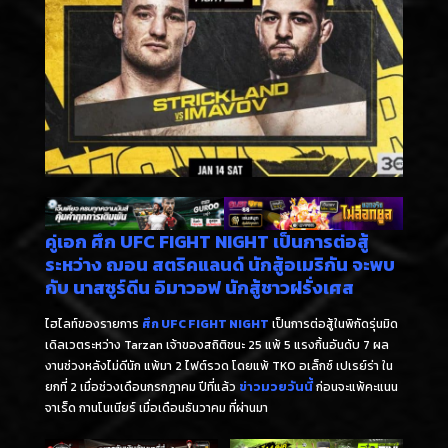
คู่เอก ศึก UFC FIGHT NIGHT เป็นการต่อสู้
ระหว่าง ฌอน สตริคแลนด์ นักสู้อเมริกัน จะพบ
กับ นาสซูร์ดีน อิมาวอฟ นักสู้ชาวฝรั่งเศส
ไฮไลท์ของรายการ
ศึก UFC FIGHT NIGHT
เป็นการต่อสู้ในพิกัดรุ่นมิด
เดิลเวตระหว่าง Tarzan เจ้าของสถิติชนะ 25 แพ้ 5 แรงกิ้นอันดับ 7 ผล
งานช่วงหลังไม่ดีนัก แพ้มา 2 ไฟต์รวด โดยแพ้ TKO อเล็กซ์ เปเรย์ร่า ใน
ยกที่ 2 เมื่อช่วงเดือนกรกฎาคม ปีที่แล้ว
ข่าวมวยวันนี้
ก่อนจะแพ้คะแนน
จาเร็ด กานโนเนียร์ เมื่อเดือนธันวาคม ที่ผ่านมา