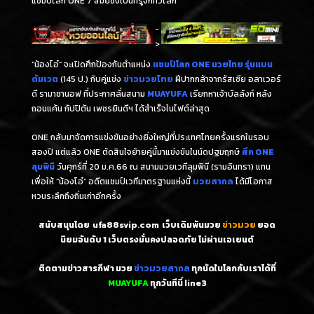
แชมป์โลก ONE 7 สมัยซึ่งเป็นที่รู้จักทั่วโลก
-
>
“น้องโอ๋” จะเปิดศึกป้องกันตำแหน่ง
แชมป์โลก ONE มวยไทย รุ่นแบน
ตัมเวต
(145 ป.) กับคู่แข่ง
ข่าวมวยไทย
ฝีปากกล้าจากรัสเซีย อลาเวอร์
ดี รามาซานอฟ ที่ประกาศลั่นสนาม
MUAYUFA
เรียกหาเจ้าบัลลังก์ หลัง
ถอนแค้น กัปปิตัน เพชรยินดีฯ ได้สำเร็จในไฟต์ล่าสุด
ONE กลับมาจัดการแข่งขันอย่างยิ่งใหญ่ที่ประเทศไทยครั้งแรกในรอบ
สองปี แต่แล้ว ONE ตัดสินใจย้ายคู่นี้มาแข่งขันในนัดปฐมฤกษ์
ศึก ONE
ลุมพินี
วันศุกร์ที่ 20 ม.ค.66 ณ สนามมวยเวทีลุมพินี (รามอินทรา) แทน
เพื่อให้ “น้องโอ๋” อดีตแชมป์เวทีมาตรฐานแห่งนี้
มวยสากล
ได้มีโอกาส
หวนระลึกถึงถิ่นเก่าอีกครั้ง
สนับสนุนโดย
ufa88svip.com
เว็บเดิมพันมวย
ข่าวมวย
ยอด
นิยมอันดับ 1
เว็บตรงมั่นคงปลอดภัย ไม่
ผ่านเอเยนต์
ติดตามข่าวสารกีฬา มวย
ข่าวมวยสากล
ทุกนัดในโลกกับเราได้ที่
MUAYUFA
ทุกวันทีนี่
line3