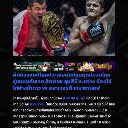
ศึกชิงแชมป์โลกประเดิมนัดปฐมฤกษ์มวยไทย
รุ่นแบนตัมเวต ศึกONE ลุมพินี ระหว่าง น้องโอ๋
ไก่ย่างห้าดาว vs อลาเวอร์ดี รามาซานอฟ
โดยทั้งคู่ขึ้นป้ายเป็นคู่ปฐมฤกษ์ของ
ศึกONE ลุมพินี
น้องโอ๋ ไก่ย่างห้า
ดาว ซึ่งเคย
ข่าวมวย
เป็นอดีตแชมป์สนามมวยเวทีลุมพินี 3 รุ่น จะได้ย้อน
ความทรงจำด้วยการขึ้นชกในเวทีนี้อีกครั้ง หลังจากห่างสังเวียนมวย
มาตรฐานบ้านเกิดนานถึง 8 ปี โดยการหวนคืนสู่ถิ่นเก่าในครั้งนี้ “น้องโอ๋”
กลับมาในฐานะนักมวยผู้ยิ่งใหญ่ สร้างชื่อเสียงให้กับประเทศไทย ครอง