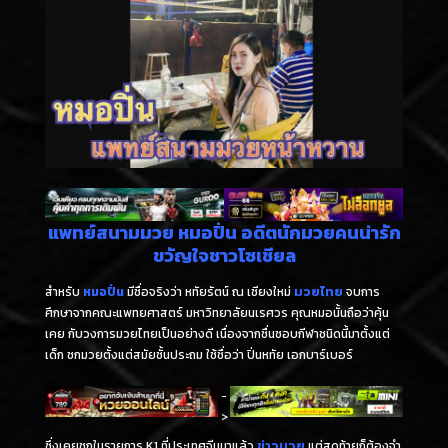
แพทย์สนามมวย หมอปิ่น อดีตนักมวยคนน่ารัก
ขวัญใจชาวโซเชียล
สำหรับ
หมอปิ่น
มีชื่อจริงว่า หทัยรัตน์ ณ เชียงใหม่
มวยไทย
จบการ
ศึกษาจากคณะแพทยศาสตร์ มหาวิทยาลัยนเรศวร คุณหมอนั้นถือว่าคุ้น
เคย กับวงการมวยไทยเป็นอย่างดี เนื่องจากชื่นชอบกีฬาชนิดนี้มาตั้งแต่
เด็ก ชกมวยตั้งแต่สมัยชั้นประถม ใช้ชื่อว่า ปิ่นหทัย เอกบาร์เบอร์
-
>
ซึ่งเคยชกในรายการ K1 ที่ประเทศจีนมาแล้ว
ข่าวมวย
แต่สุดท้ายก็ต้องจำ