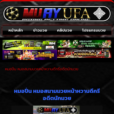
หน้าหลัก
ข่าวมวย
คลิปมวย
โปรแกรมมวย
หมอปิ่น หมอสนามมวยหน้าหวานดีกรีอดีตนักมวย
หมอปิ่น หมอสนามมวยหน้าหวานดีกรี
อดีตนักมวย