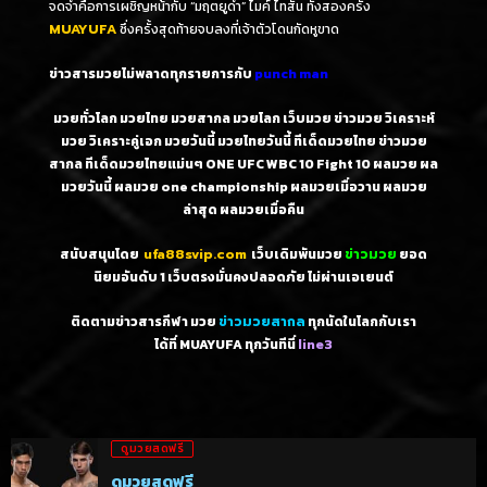
จดจำคือการเผชิญหน้ากับ “มฤตยูดำ” ไมค์ ไทสัน ทั้งสองครั้ง
MUAYUFA
ซึ่งครั้งสุดท้ายจบลงที่เจ้าตัวโดนกัดหูขาด
ข่าวสารมวยไม่พลาดทุกรายการกับ
punch man
มวยทั่วโลก มวยไทย มวยสากล มวยโลก เว็บมวย ข่าวมวย วิเคราะห์
มวย วิเคราะคู่เอก มวยวันนี้ มวยไทยวันนี้ ทีเด็ดมวยไทย ข่าวมวย
สากล ทีเด็ดมวยไทยแม่นๆ ONE UFC WBC 10 Fight 10 ผลมวย ผล
มวยวันนี้ ผลมวย one championship ผลมวยเมื่อวาน ผลมวย
ล่าสุด ผลมวยเมื่อคืน
สนับสนุนโดย
ufa88svip.com
เว็บเดิมพันมวย
ข่าวมวย
ยอด
นิยมอันดับ 1
เว็บตรงมั่นคงปลอดภัย ไม่
ผ่านเอเยนต์
ติดตามข่าวสารกีฬา มวย
ข่าวมวยสากล
ทุกนัดในโลกกับเรา
ได้ที่ MUAYUFA ทุกวันทีนี่
line3
ดูมวยสดฟรี
ดูมวยสดฟรี