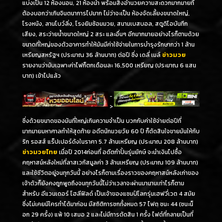
แบ่งเป็น 12 ห้องนอน, 21 ห้องน้ำ พร้อมสิ่งอำนวยความสะดวกมากมายที่
ต้องบอกว่าเกินจินตนาการไปมาก ไม่ว่าจะเป็น ห้องจัดเลี้ยงขนาดใหญ่,
โรงหนัง, ลานโบว์ลิ่ง, โรงยิมซ้อมมวย, สนามเบสบอล, สตูดิโอบันทึก
เสียง, สระว่ายน้ำขนาดใหญ่ 2 สระ และอื่นๆ อีกมากมายอย่างไรก็ตามด้วย
ขนาดที่ใหญ่ของตัวอาคารทำให้มันมีค่าใช้จ่ายในการบำรุงรักษากว่า 1 ล้าน
เหรียญสหรัฐฯ (ประมาณ 36 ล้านบาท) ต่อปี ซึ่ง เดลี่ เมล์
ข่าวมวย
รายงานว่านับเฉพาะค่าไฟก็ตกเดือนละ 16,500 เหรียญ (ประมาณ 6 แสน
บาท) เข้าไปแล้ว
-
>
ซึ่งด้วยขนาดของมันที่ใหญ่เกินความจำเป็น บวกกับค่าใช้จ่ายต่อปีที่
มากมายมหาศาลทำให้สุดท้าย อดีตนักมวยวัย 60 ปี ก็ตัดสินใจขายมันให้กับ
ริก รอสส์ แร็ปเปอร์ดังในราคา 5.7 ล้านเหรียญ (ประมาณ 208 ล้านบาท)
ข่าวมวยไทย
เมื่อปี 2014ก่อนที่ อดีตกำปั้นรุ่นยักษ์ จะนำเงินไปซื้อ
คฤหาสน์หลังใหม่ที่ลาสเวกัสมูลค่า 3 ล้านเหรียญ (ประมาณ 109 ล้านบาท)
และใช้ชีวิตอยู่จนทุกวันนี้ อย่างไรก็ตามเรื่องราวของคฤหาสน์หลังเก่าของ
เจ้าตัวก็ยังคงถูกพูดถึงจนทุกวันนี้ไม่ว่าเวลาจะผ่านมานานเท่าไรก็ตาม
สำหรับ อีแวนเดอร์ โฮลีฟิลด์ เป็นเจ้าของแชมป์โลกรุ่นเฮฟวี่เวต 4 สมัย
ซึ่งไม่เคยมีใครทำได้มาก่อน มีสถิติการชกทั้งหมด 57 ไฟตฺ ชนะ 44 (ชนะน็
อก 29 ครั้ง) แพ้ 10 เสมอ 2 และไม่มีการตัดสิน 1 ครั้ง ไฟต์ที่กลายเป็นที่