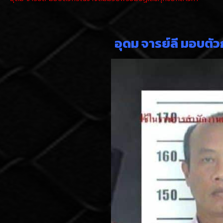
อุดม จารย์ลี มอบตั