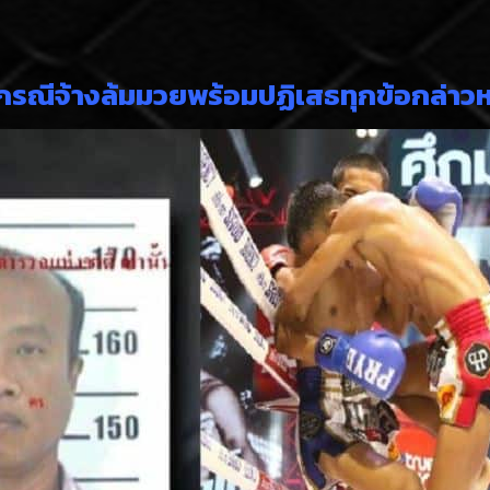
วกรณีจ้างล้มมวยพร้อมปฏิเสธทุกข้อกล่าว