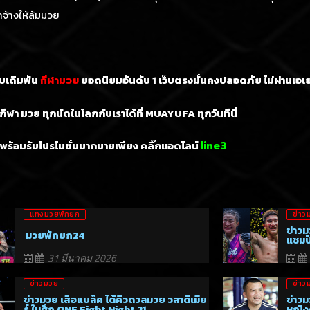
จ้างให้ล้มมวย
็บเดิมพัน
ยอดนิยมอันดับ 1
เว็บตรงมั่นคงปลอดภัย ไม่
ผ่านเอเ
กีฬามวย
ีฬา มวย ทุกนัดในโลกกับเราได้ที่ MUAYUFA ทุกวันทีนี่
พร้อมรับโปรโมชั่นมากมายเพียง คลิ๊กแอดไลน์
line3
แทงมวยพักยก
ข่าว
ข่าวม
มวยพักยก24
แชมป
31 มีนาคม 2026
ข่าวมวย
ข่าว
ข่าวมวย เสือแบล็ค ได้คิวดวลมวย วลาดิเมีย
ข่าวม
ร์ ในศึก ONE Fight Night 21
หญิงค