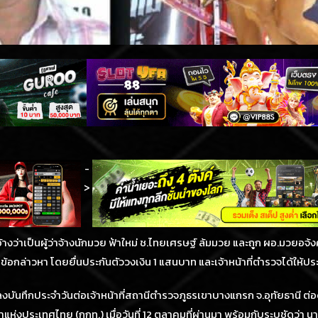
-
>
กอ้างว่าเป็นผู้ว่าจ้างนักมวย ฟ้าใหม่ ช.ไทยเศรษฐ์ ล้มมวย และถูก ผอ.มวยอจ้
อกล่าวหา โดยยื่นประกันตัววงเงิน 1 แสนบาท และเจ้าหน้าที่ตำรวจได้ให้ประ
มลงบันทึกประจำวันต่อเจ้าหน้าที่สถานีตำรวจภูธรเขาบางแกรก จ.อุทัยธานี ต่
ระเทศไทย (กกท.) เมื่อวันที่ 12 ตุลาคมที่ผ่านมา พร้อมกับระบุชัดว่า นา