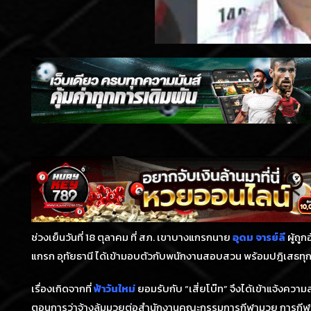
ช่วงเย็นวันที่ 18 ตุลาคม ที่ สภ. เขาบางแกรกนาย
อุดม จารย์ลี
ผู้ถู
แกรก อุทัยธานี ได้เข้ามอบตัวกับพนักงานสอบสวน พร้อมปฎิเสธทุกข้
เรื่องเกิดจากที่
ฟ้าวันใหม่
ยอมรับกับ “เสี่ยโบ๊ท” จึงได้เข้าแจ้งควา
ตอนการว่าจ้างล้มมวยต่อสำนักงานคณะกรรมการกีฬามวย การกีฬาแห่งป