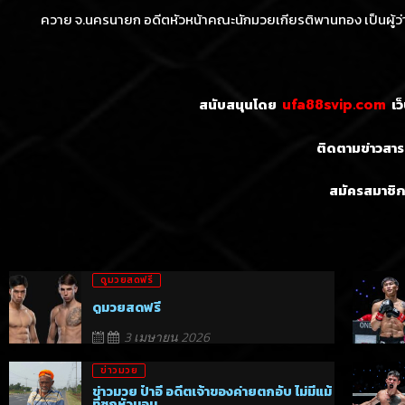
ควาย จ.นครนายก อดีตหัวหน้าคณะนักมวยเกียรติพานทอง เป็นผู้ว่า
สนับสนุนโดย
เว
ufa88svip.com
ติดตามข่าวสารก
สมัครสมาชิก
ดูมวยสดฟรี
ดูมวยสดฟรี
3 เมษายน 2026
ข่าวมวย
ข่าวมวย ป๋าอี อดีตเจ้าของค่ายตกอับ ไม่มีแม้
ที่ซุกหัวนอน