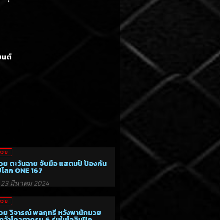
ยนต์
มวย
วย ตะวันฉาย จับมือ แสตมป์ ป้องกัน
์โลก ONE 167
23 มีนาคม 2024
มวย
วย วิจารณ์ พลฤทธิ์ หวังพานักมวย
ว้าโควตาครบ 6 รุ่นในโอลิมปิก