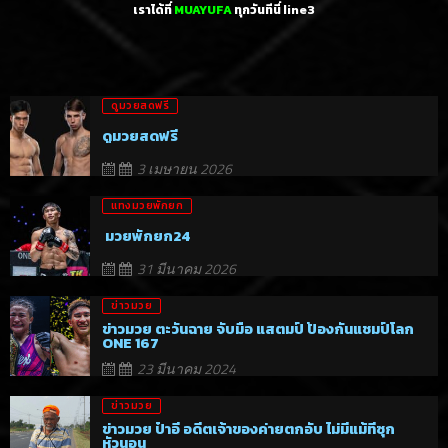
เราได้ที่
MUAYUFA
ทุกวันทีนี่
line3
ดูมวยสดฟรี
ดูมวยสดฟรี
3 เมษายน 2026
แทงมวยพักยก
มวยพักยก24
31 มีนาคม 2026
ข่าวมวย
ข่าวมวย ตะวันฉาย จับมือ แสตมป์ ป้องกันแชมป์โลก
ONE 167
23 มีนาคม 2024
ข่าวมวย
ข่าวมวย ป๋าอี อดีตเจ้าของค่ายตกอับ ไม่มีแม้ที่ซุก
หัวนอน