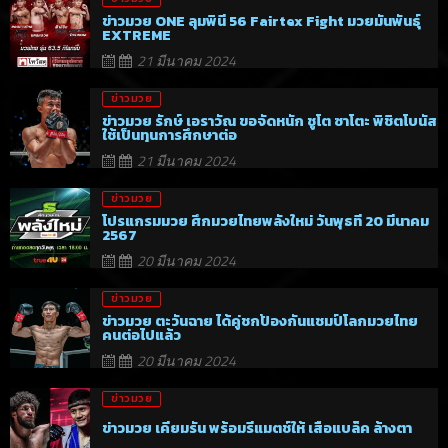
ข่าวมวย ONE ลุมพินี 56 Fairtex Fight มวยมันพันธุ์
EXTREME
21 มีนาคม 2024
ข่าวมวย
ข่าวมวย รักษ์ เอราวัณ ขอจัดหนัก ชูโต ซาโตะ พิชิตโบนัส
ใช้เป็นทุนการศึกษาต่อ
21 มีนาคม 2024
ข่าวมวย
โปรแกรมมวย ศึกมวยไทยพลังใหม่ วันพุธที่ 20 มีนาคม
2567
20 มีนาคม 2024
ข่าวมวย
ข่าวมวย ตะวันฉาย ได้คู่ชกป้องกันแชมป์โลกมวยไทย
คนต่อไปแล้ว
20 มีนาคม 2024
ข่าวมวย
ข่าวมวย เคียมรัน พร้อมรีแมตช์ให้ เสือแบล็ค ล้างตา