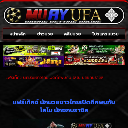
หน้าหลัก
ข่าวมวย
คลิปมวย
โปรแกรมมวย
แฟร์เท็กซ์ นักมวยชาวไทยเปิดศึกพบกับ โลโบ นักชกบราซิล
แฟร์เท็กซ์ นักมวยชาวไทยเปิดศึกพบกับ
โลโบ นักชกบราซิล