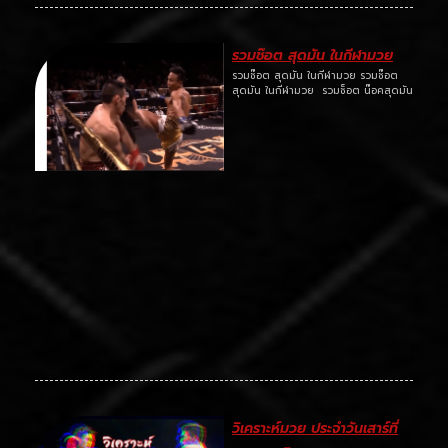
รวมช๊อต สุดมัน ในกีฬามวย
รวมช๊อต สุดมัน ในกีฬามวย รวมช๊อต
สุดมัน ในกีฬามวย รวมช็อต น๊อคสุดมัน
วิเคราะห์มวย ประจำวันเสาร์ที่