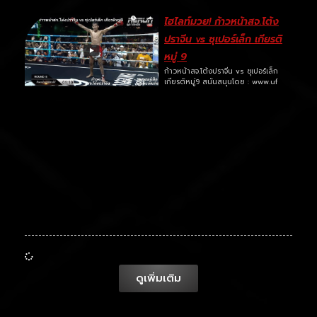
ไฮไลท์มวย! ก้าวหน้าสจ.โต้ง
ปราจีน vs ซุเปอร์เล็ก เกียรติ
หมู่ 9
ก้าวหน้าสจ.โต้งปราจีน vs ซุเปอร์เล็ก
เกียรติหมู่9 สนันสนุนโดย : www.uf
ดูเพิ่มเติม