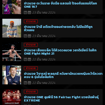
ข่าวมวย ตะวันฉาย จับมือ แสตมป์ ป้องกันแชมป์โลก
ONE 167
23 มีนาคม 2024
ข่าวมวย
ข่าวมวย ป๋าอี อดีตเจ้าของค่ายตกอับ ไม่มีแม้ที่ซุก
หัวนอน
23 มีนาคม 2024
ข่าวมวย
ข่าวมวย เสือแบล็ค ได้คิวดวลมวย วลาดิเมียร์ ในศึก
ONE Fight Night 21
22 มีนาคม 2024
ข่าวมวย
ข่าวมวย วิจารณ์ พลฤทธิ์ หวังพานักมวยหญิงคว้าโควตา
ครบ 6 รุ่นในโอลิมปิก
22 มีนาคม 2024
ข่าวมวย
ข่าวมวย ONE ลุมพินี 56 Fairtex Fight มวยมันพันธุ์
EXTREME