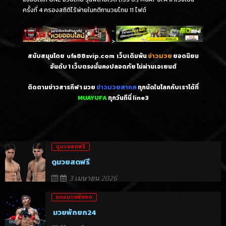
ครั้งที่ 4 ครองสถิติไร้พ่ายในกติกามวยไทย 11 ไฟต์
-
>
สนับสนุนโดย
ufa88svip.com
เว็บเดิมพัน
ข่าวมวย
ยอดนิยม
อันดับ 1
เว็บตรงมั่นคงปลอดภัย ไม่
ผ่านเอเยนต์
ติดตามข่าวสารกีฬา มวย
ข่าวมวยสากล
ทุกนัดในโลกกับเราได้ที่
MUAYUFA
ทุกวันทีนี่
line3
ดูมวยสดฟรี
ดูมวยสดฟรี
3 เมษายน 2026
แทงมวยพักยก
มวยพักยก24