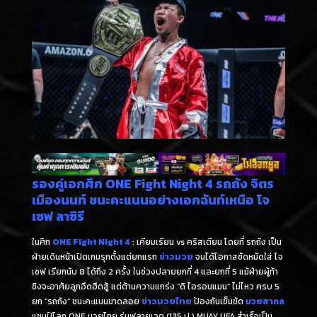
รองคู่เอกศึก ONE Fight Night 4 รถถัง จิตร
เมืองนนท์ ชนะคะแนนอย่างเอกฉันท์เหนือ โจ
เซฟ ลาซิรี
ในศึก
ONE Fight Night 4
: เคียมเรียน vs คริสเตียน โดยที่ รถถัง เป็น
ฝ่ายเดินหน้าเปิดเกมรุกตั้งแต่ยกแรก
ข่าวมวย
จนได้โอกาสซัดหมัดใส่ โจ
เซฟ เรียกนับ 8 ได้ถึง 2 ครั้ง ในช่วงปลายยกที่ 4 และยกที่ 5 แม้ฝ่ายผู้ท้า
ชิงจะอาศัยลูกอึดฮึดสู้ แต่ต้านความแกร่ง “ดิ ไอรอนแมน” ไม่ไหว ครบ 5
ยก “รถถัง” ชนะคะแนนขาดลอย
ข่าวมวยไทย
ป้องกันเข็มขัด
มวยสากล
แชมป์โลก ONE มวยไทย รุ่นฟลายเวต (135 ป.) MUAY UFA สำเร็จเป็น