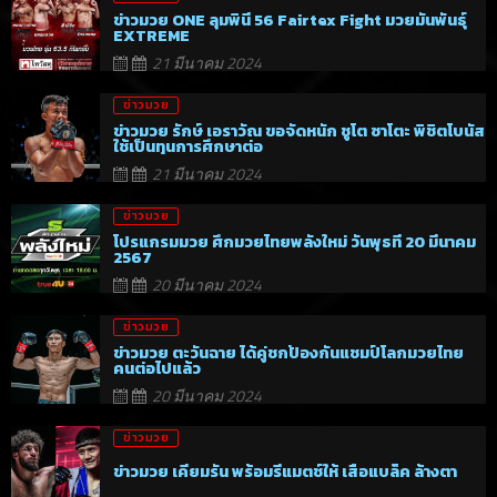
ข่าวมวย ONE ลุมพินี 56 Fairtex Fight มวยมันพันธุ์
EXTREME
21 มีนาคม 2024
ข่าวมวย
ข่าวมวย รักษ์ เอราวัณ ขอจัดหนัก ชูโต ซาโตะ พิชิตโบนัส
ใช้เป็นทุนการศึกษาต่อ
21 มีนาคม 2024
ข่าวมวย
โปรแกรมมวย ศึกมวยไทยพลังใหม่ วันพุธที่ 20 มีนาคม
2567
20 มีนาคม 2024
ข่าวมวย
ข่าวมวย ตะวันฉาย ได้คู่ชกป้องกันแชมป์โลกมวยไทย
คนต่อไปแล้ว
20 มีนาคม 2024
ข่าวมวย
ข่าวมวย เคียมรัน พร้อมรีแมตช์ให้ เสือแบล็ค ล้างตา