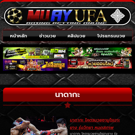
หน้าหลัก
ข่าวมวย
คลิปมวย
โปรแกรมมวย
นาดากะ
นาดากะ โคตรมวยซามูไรเจาะ
ยาง รุ่งวิทยา หมดสภาพ
นาดากะ โคตรมวยซามูไรเจาะยาง รุ่ง