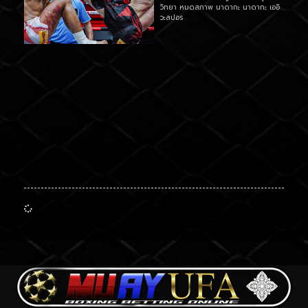
วิทยา หมดสภาพ นาดากะ นาดากะ เออิ
วะสปอร