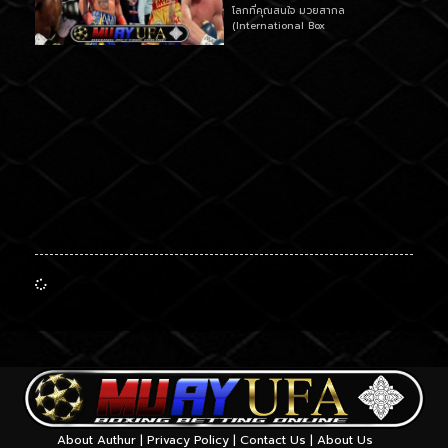
โลกที่คุณสนใจ มวยสากล
(International Box
About Authur
|
Privacy Policy
|
Contact Us
|
About Us