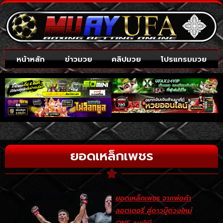
หน้าหลัก
ข่าวมวย
คลิปมวย
โปรแกรมมวย
ยอดเหล็กเพชร
ยอดเหล็กเพชร จากพ่อค้า
ลอตเตอรี่ สู่ดาวบู๊ดวงใหม่