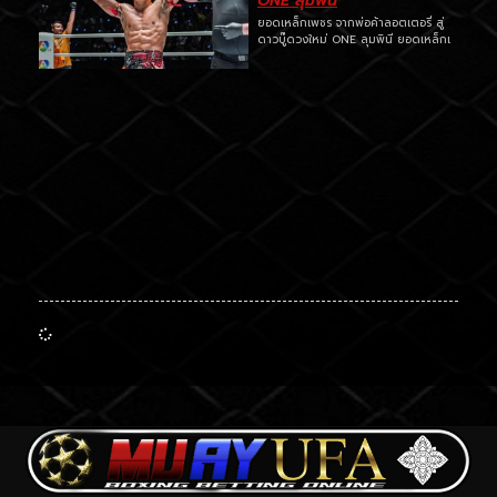
ONE ลุมพินี
ยอดเหล็กเพชร จากพ่อค้าลอตเตอรี่ สู่
ดาวบู๊ดวงใหม่ ONE ลุมพินี ยอดเหล็กเ