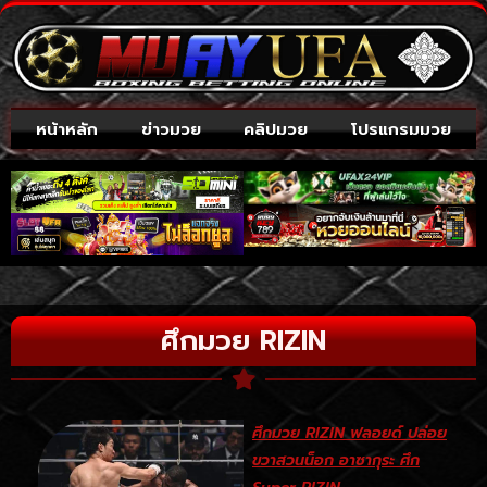
หน้าหลัก
ข่าวมวย
คลิปมวย
โปรแกรมมวย
ศึกมวย RIZIN
ศึกมวย RIZIN ฟลอยด์ ปล่อย
ขวาสวนน็อก อาซากุระ ศึก