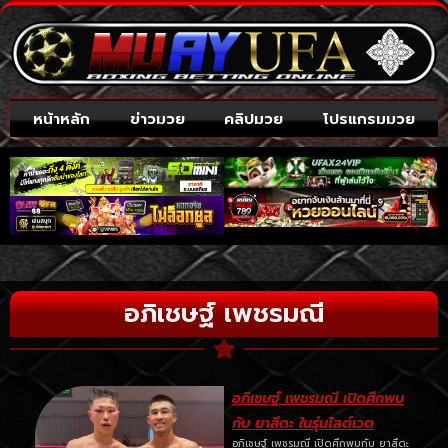
หน้าหลัก
ข่าวมวย
คลิปมวย
โปรแกรมมวย
อภิเชษฐ์ เพชรมณี
อภิเชษฐ์ เพชรมณี เปิดศึกพบ
กับ ยาสึดะ ในรุ่นไลต์เวต
อภิเชษฐ์ เพชรมณี เปิดศึกพบกับ ยาสึดะ